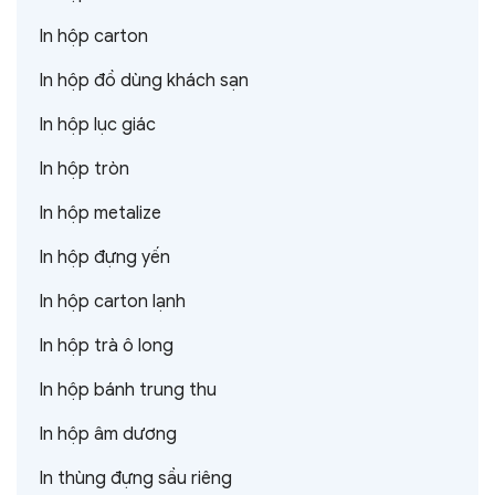
In hộp carton
In hộp đồ dùng khách sạn
In hộp lục giác
In hộp tròn
In hộp metalize
In hộp đựng yến
In hộp carton lạnh
In hộp trà ô long
In hộp bánh trung thu
In hộp âm dương
In thùng đựng sầu riêng