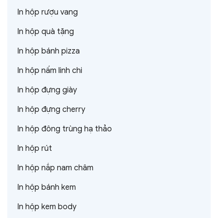
In hộp rượu vang
In hộp quà tặng
In hộp bánh pizza
In hộp nấm linh chi
In hộp đựng giày
In hộp đựng cherry
In hộp đông trùng hạ thảo
In hộp rút
In hộp nắp nam châm
In hộp bánh kem
In hộp kem body