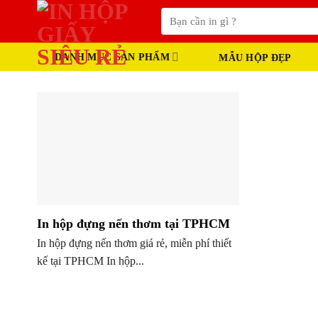
Skip
Tìm
to
kiếm:
content
DANH MỤC SẢN PHẨM
MẪU HỘP ĐẸP
In hộp đựng nến thơm tại TPHCM
In hộp đựng nến thơm giá rẻ, miễn phí thiết
kế tại TPHCM In hộp...