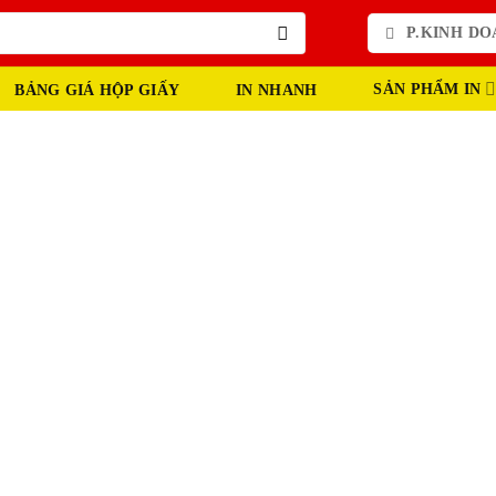
P.KINH DOA
SẢN PHẨM IN
BẢNG GIÁ HỘP GIẤY
IN NHANH