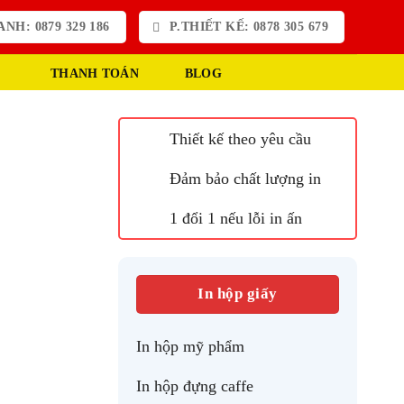
NH: 0879 329 186
P.THIẾT KẾ: 0878 305 679
THANH TOÁN
BLOG
Thiết kế theo yêu cầu
Đảm bảo chất lượng in
1 đổi 1 nếu lỗi in ấn
In hộp giấy
In hộp mỹ phẩm
In hộp đựng caffe