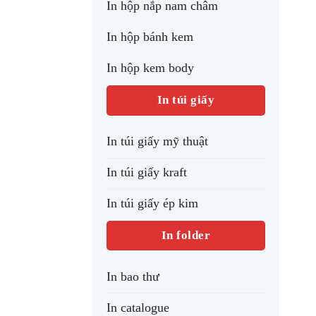
In hộp nắp nam châm
In hộp bánh kem
In hộp kem body
In túi giấy
In túi giấy mỹ thuật
In túi giấy kraft
In túi giấy ép kim
In folder
In bao thư
In catalogue