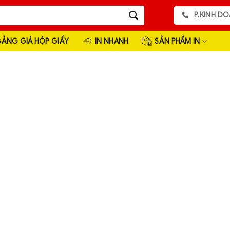
P.KINH DO
BẢNG GIÁ HỘP GIẤY
IN NHANH
SẢN PHẨM IN