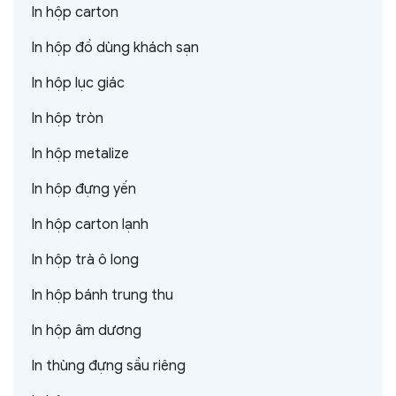
In hộp carton
In hộp đồ dùng khách sạn
In hộp lục giác
In hộp tròn
In hộp metalize
In hộp đựng yến
In hộp carton lạnh
In hộp trà ô long
In hộp bánh trung thu
In hộp âm dương
In thùng đựng sầu riêng