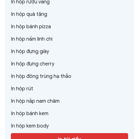
In hộp rượu vang
In hộp quà tặng
In hộp bánh pizza
In hộp nấm linh chi
In hộp đựng giày
In hộp đựng cherry
In hộp đông trùng hạ thảo
In hộp rút
In hộp nắp nam châm
In hộp bánh kem
In hộp kem body