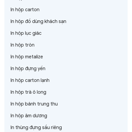
In hộp carton
In hộp đồ dùng khách sạn
In hộp lục giác
In hộp tròn
In hộp metalize
In hộp đựng yến
In hộp carton lạnh
In hộp trà ô long
In hộp bánh trung thu
In hộp âm dương
In thùng đựng sầu riêng