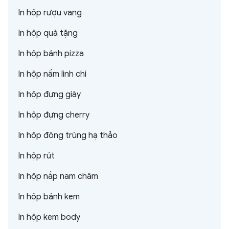
In hộp rượu vang
In hộp quà tặng
In hộp bánh pizza
In hộp nấm linh chi
In hộp đựng giày
In hộp đựng cherry
In hộp đông trùng hạ thảo
In hộp rút
In hộp nắp nam châm
In hộp bánh kem
In hộp kem body