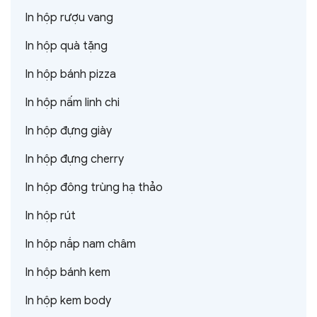
In hộp rượu vang
In hộp quà tặng
In hộp bánh pizza
In hộp nấm linh chi
In hộp đựng giày
In hộp đựng cherry
In hộp đông trùng hạ thảo
In hộp rút
In hộp nắp nam châm
In hộp bánh kem
In hộp kem body