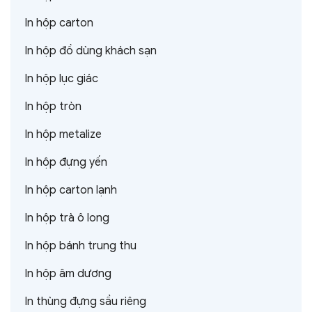
In hộp carton
In hộp đồ dùng khách sạn
In hộp lục giác
In hộp tròn
In hộp metalize
In hộp đựng yến
In hộp carton lạnh
In hộp trà ô long
In hộp bánh trung thu
In hộp âm dương
In thùng đựng sầu riêng