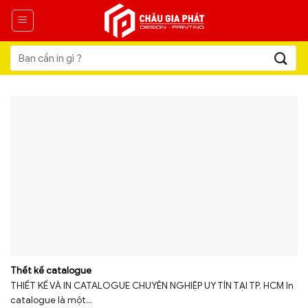
Skip
to
content
Tìm
kiếm:
Thết kế catalogue
THIẾT KẾ VÀ IN CATALOGUE CHUYÊN NGHIỆP UY TÍN TẠI TP. HCM In
catalogue là một...