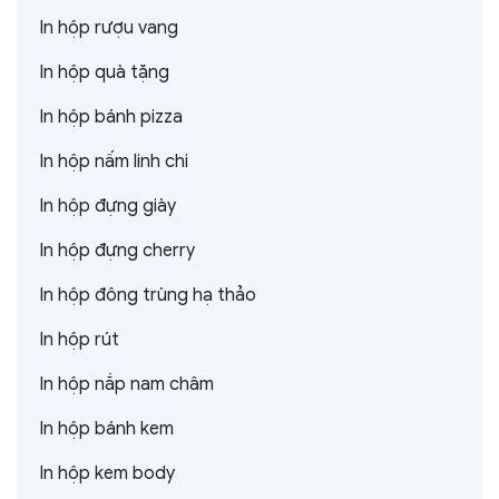
In hộp rượu vang
In hộp quà tặng
In hộp bánh pizza
In hộp nấm linh chi
In hộp đựng giày
In hộp đựng cherry
In hộp đông trùng hạ thảo
In hộp rút
In hộp nắp nam châm
In hộp bánh kem
In hộp kem body