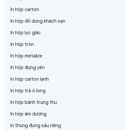
In hộp carton
In hộp đồ dùng khách sạn
In hộp lục giác
In hộp tròn
In hộp metalize
In hộp đựng yến
In hộp carton lạnh
In hộp trà ô long
In hộp bánh trung thu
In hộp âm dương
In thùng đựng sầu riêng