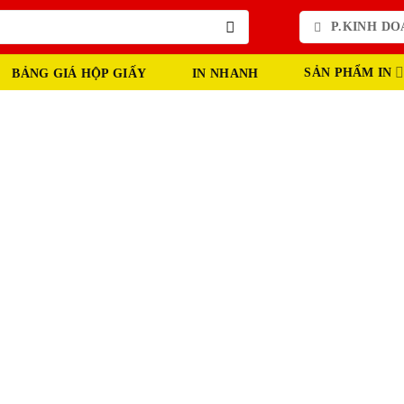
P.KINH DOA
SẢN PHẨM IN
BẢNG GIÁ HỘP GIẤY
IN NHANH