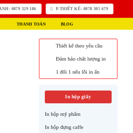
NH: 0879 329 186
P.THIẾT KẾ: 0878 305 679
THANH TOÁN
BLOG
Thiết kế theo yêu cầu
Đảm bảo chất lượng in
1 đổi 1 nếu lỗi in ấn
In hộp giấy
In hộp mỹ phẩm
In hộp đựng caffe