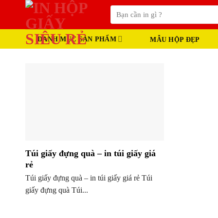
Skip
Tìm
to
kiếm:
content
DANH MỤC SẢN PHẨM
MẪU HỘP ĐẸP
Túi giấy đựng quà – in túi giấy giá
rẻ
Túi giấy đựng quà – in túi giấy giá rẻ Túi
giấy đựng quà Túi...