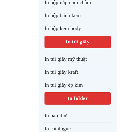
In hộp nắp nam châm
In hộp bánh kem
In hộp kem body
In túi giấy
In túi giấy mỹ thuật
In túi giấy kraft
In túi giấy ép kim
In folder
In bao thư
In catalogue