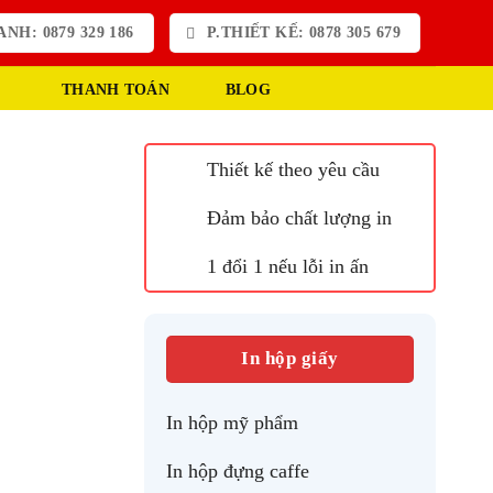
NH: 0879 329 186
P.THIẾT KẾ: 0878 305 679
THANH TOÁN
BLOG
Thiết kế theo yêu cầu
Đảm bảo chất lượng in
1 đổi 1 nếu lỗi in ấn
In hộp giấy
In hộp mỹ phẩm
In hộp đựng caffe