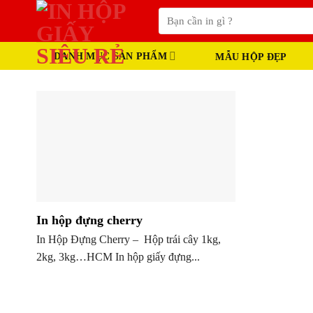
Skip
Tìm
to
kiếm:
content
DANH MỤC SẢN PHẨM
MẪU HỘP ĐẸP
In hộp đựng cherry
In Hộp Đựng Cherry – Hộp trái cây 1kg,
2kg, 3kg…HCM In hộp giấy đựng...