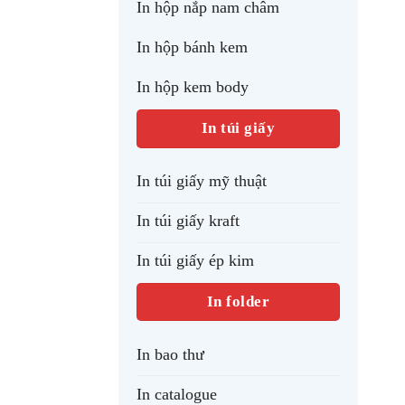
In hộp nắp nam châm
In hộp bánh kem
In hộp kem body
In túi giấy
In túi giấy mỹ thuật
In túi giấy kraft
In túi giấy ép kim
In folder
In bao thư
In catalogue