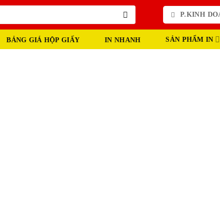
P.KINH DOA
SẢN PHẨM IN
BẢNG GIÁ HỘP GIẤY
IN NHANH