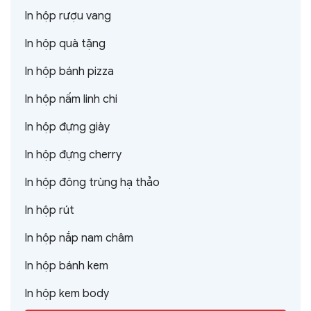
In hộp rượu vang
In hộp quà tặng
In hộp bánh pizza
In hộp nấm linh chi
In hộp đựng giày
In hộp đựng cherry
In hộp đông trùng hạ thảo
In hộp rút
In hộp nắp nam châm
In hộp bánh kem
In hộp kem body