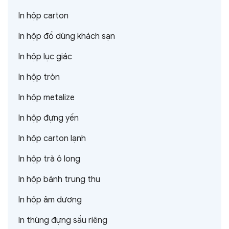
In hộp carton
In hộp đồ dùng khách sạn
In hộp lục giác
In hộp tròn
In hộp metalize
In hộp đựng yến
In hộp carton lạnh
In hộp trà ô long
In hộp bánh trung thu
In hộp âm dương
In thùng đựng sầu riêng