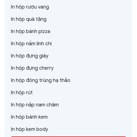
In hộp rượu vang
In hộp quà tặng
In hộp bánh pizza
In hộp nấm linh chi
In hộp đựng giày
In hộp đựng cherry
In hộp đông trùng hạ thảo
In hộp rút
In hộp nắp nam châm
In hộp bánh kem
In hộp kem body