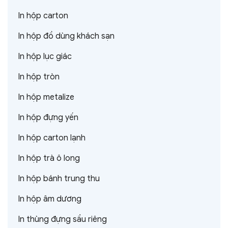
In hộp carton
In hộp đồ dùng khách sạn
In hộp lục giác
In hộp tròn
In hộp metalize
In hộp đựng yến
In hộp carton lạnh
In hộp trà ô long
In hộp bánh trung thu
In hộp âm dương
In thùng đựng sầu riêng