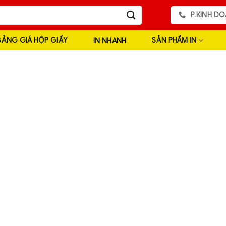
P.KINH DO
BẢNG GIÁ HỘP GIẤY
SẢN PHẨM IN
IN NHANH