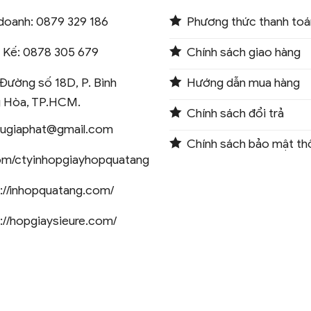
doanh: 0879 329 186
Phương thức thanh toá
t Kế: 0878 305 679
Chính sách giao hàng
Đường số 18D, P. Bình
Hướng dẫn mua hàng
 Hòa, TP.HCM.
Chính sách đổi trả
augiaphat@gmail.com
Chính sách bảo mật thô
om/ctyinhopgiayhopquatang
://inhopquatang.com/
://hopgiaysieure.com/