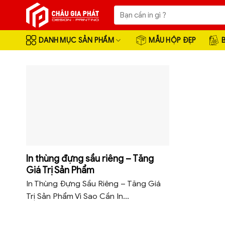
Skip
Tìm
to
kiếm:
content
DANH MỤC SẢN PHẨM
MẪU HỘP ĐẸP
In thùng đựng sầu riêng – Tăng
Giá Trị Sản Phẩm
In Thùng Đựng Sầu Riêng – Tăng Giá
Trị Sản Phẩm Vì Sao Cần In...