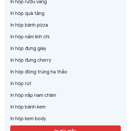
In hộp rượu vang
In hộp quà tặng
In hộp bánh pizza
In hộp nấm linh chi
In hộp đựng giày
In hộp đựng cherry
In hộp đông trùng hạ thảo
In hộp rút
In hộp nắp nam châm
In hộp bánh kem
In hộp kem body