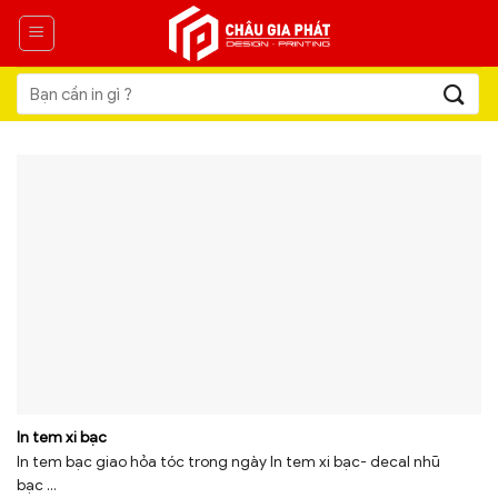
Skip
to
content
Tìm
kiếm:
In tem xi bạc
In tem bạc giao hỏa tóc trong ngày In tem xi bạc- decal nhũ
bạc ...