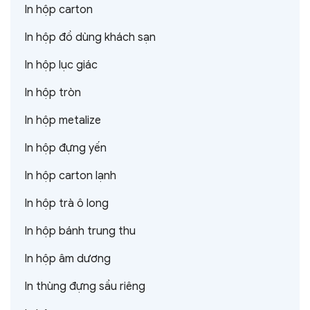
In hộp carton
In hộp đồ dùng khách sạn
In hộp lục giác
In hộp tròn
In hộp metalize
In hộp đựng yến
In hộp carton lạnh
In hộp trà ô long
In hộp bánh trung thu
In hộp âm dương
In thùng đựng sầu riêng