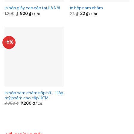
In hộp giấy cao cấp tại Hà Nội
in hộp nam châm
Giá
Giá
Giá
Giá
1.200
₫
800
₫
/ cái
26
₫
22
₫
/ cái
gốc
hiện
gốc
hiện
là:
tại
là:
tại
1.200 ₫.
là:
26 ₫.
là:
800 ₫.
22 ₫.
-6%
In hộp nam châm nắp hít – Hộp
mỹ phẩm cao cấp HCM
Giá
Giá
9.800
₫
9.200
₫
/ cái
gốc
hiện
là:
tại
9.800 ₫.
là:
9.200 ₫.