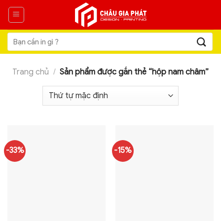
Skip
to
content
Tìm
kiếm:
Trang chủ
/
Sản phẩm được gắn thẻ “hộp nam châm”
-33%
-15%