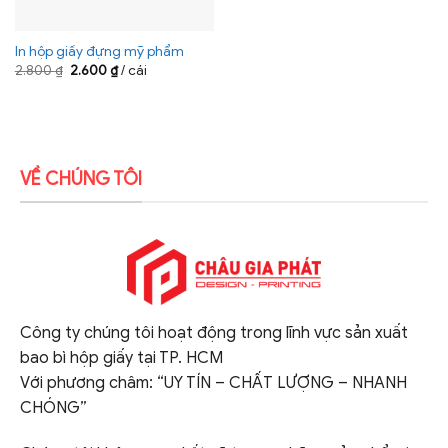
In hộp giấy đựng mỹ phẩm
Giá
Giá
2.800
₫
2.600
₫
/ cái
gốc
hiện
là:
tại
2.800 ₫.
là:
2.600 ₫.
VỀ CHÚNG TÔI
Công ty chúng tôi hoạt động trong lĩnh vực sản xuất
bao bì hộp giấy tại TP. HCM
Với phương châm: “UY TÍN – CHẤT LƯỢNG – NHANH
CHÓNG”