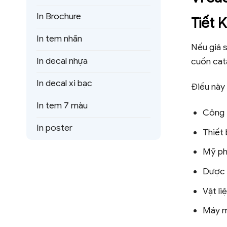
In Brochure
Tiết 
In tem nhãn
Nếu giá s
In decal nhựa
cuốn cat
In decal xi bạc
Điều này 
In tem 7 màu
Công t
In poster
Thiết 
Mỹ p
Dược
Vật li
Máy 