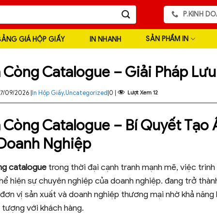
P.KINH DO
SẢN PHẨM IN
BẢNG GIÁ HỘP GIẤY
IN NHANH
ìa Còng Catalogue – Giải Pháp Lư
7/09/2026 |
In Hộp Giấy
,
Uncategorized
|
0 |
Lượt Xem
12
ìa Còng Catalogue – Bí Quyết Tạ
Doanh Nghiệp
òng catalogue
trong thời đại cạnh tranh mạnh mẽ, việc trình 
hể hiện sự chuyên nghiệp của doanh nghiệp. đang trở thàn
đơn vị sản xuất và doanh nghiệp thương mại nhờ khả năng lư
 tượng với khách hàng.