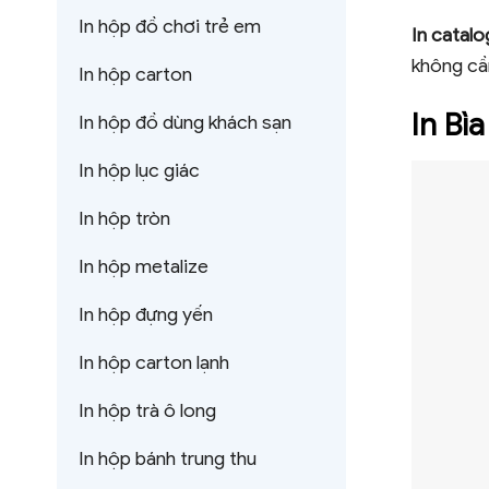
In hộp đồ chơi trẻ em
In catal
không cần
In hộp carton
In Bì
In hộp đồ dùng khách sạn
In hộp lục giác
In hộp tròn
In hộp metalize
In hộp đựng yến
In hộp carton lạnh
In hộp trà ô long
In hộp bánh trung thu