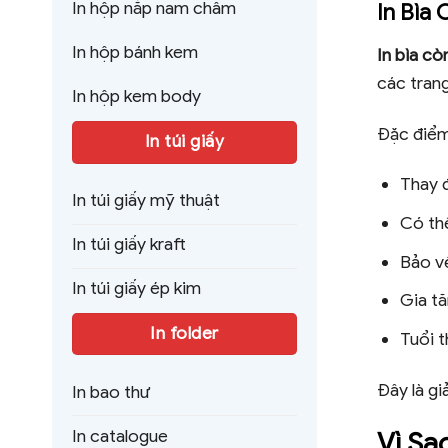
In hộp nắp nam châm
In Bìa
In hộp bánh kem
In bìa c
các trang
In hộp kem body
Đặc điểm
In túi giấy
Thay đ
In túi giấy mỹ thuật
Có thể
In túi giấy kraft
Bảo vệ
In túi giấy ép kim
Gia tă
In folder
Tuổi t
Đây là g
In bao thư
In catalogue
Vì Sa