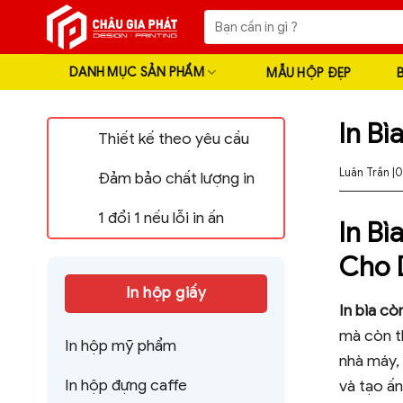
Skip
Tìm
to
kiếm:
content
DANH MỤC SẢN PHẨM
MẪU HỘP ĐẸP
In B
Thiết kế theo yêu cầu
Luân Trần |
0
Đảm bảo chất lượng in
1 đổi 1 nếu lỗi in ấn
In B
Cho 
In hộp giấy
In bìa c
mà còn t
In hộp mỹ phẩm
nhà máy, 
In hộp đựng caffe
và tạo ấn