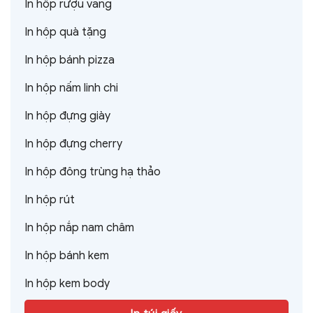
In hộp rượu vang
In hộp quà tặng
In hộp bánh pizza
In hộp nấm linh chi
In hộp đựng giày
In hộp đựng cherry
In hộp đông trùng hạ thảo
In hộp rút
In hộp nắp nam châm
In hộp bánh kem
In hộp kem body