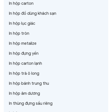
In hộp carton
In hộp đồ dùng khách sạn
In hộp lục giác
In hộp tròn
In hộp metalize
In hộp đựng yến
In hộp carton lạnh
In hộp trà ô long
In hộp bánh trung thu
In hộp âm dương
In thùng đựng sầu riêng