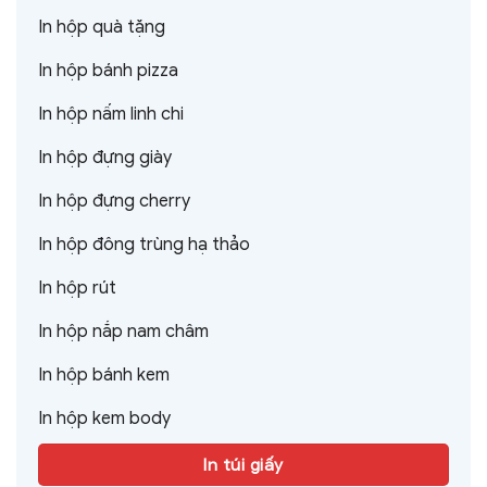
In hộp quà tặng
In hộp bánh pizza
In hộp nấm linh chi
In hộp đựng giày
In hộp đựng cherry
In hộp đông trùng hạ thảo
In hộp rút
In hộp nắp nam châm
In hộp bánh kem
In hộp kem body
In túi giấy