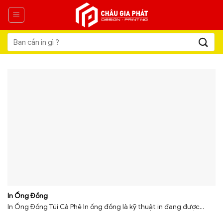
Skip
to
content
Tìm
kiếm:
In Ống Đồng
In Ống Đồng Túi Cà Phê In ống đồng là kỹ thuật in đang được...