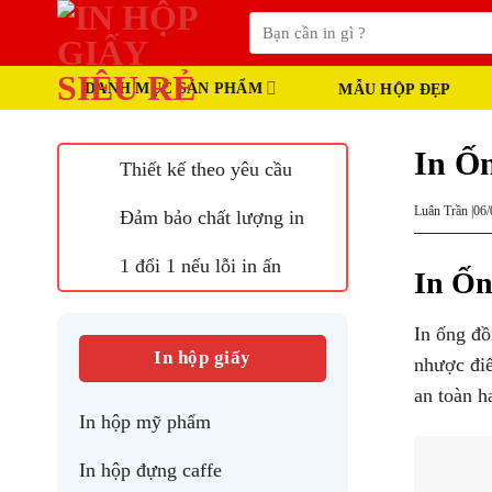
Skip
Tìm
to
kiếm:
content
DANH MỤC SẢN PHẨM
MẪU HỘP ĐẸP
In Ố
Thiết kế theo yêu cầu
Luân Trần |
06/
Đảm bảo chất lượng in
1 đổi 1 nếu lỗi in ấn
In Ốn
In ống đồ
In hộp giấy
nhược điể
an toàn h
In hộp mỹ phẩm
In hộp đựng caffe