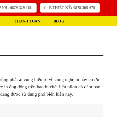
NH: 0879 329 186
P.THIẾT KẾ: 0878 305 679
THANH TOÁN
BLOG
hông phải ai cũng hiểu rõ về công nghệ in này có ưu
c in ống đồng trên bao bì chất liệu nilon có đảm bảo
 đang được sử dụng phổ biến hiện nay.