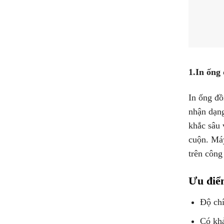
1.In ống 
In ống đồ
nhận dạng
khắc sâu 
cuộn. Máy
trên công
Ưu điể
Độ chí
Có khả