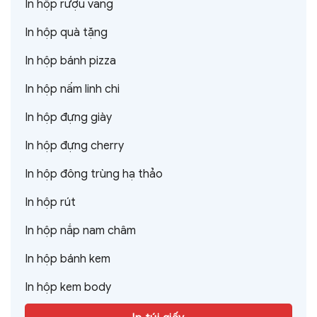
In hộp rượu vang
In hộp quà tặng
In hộp bánh pizza
In hộp nấm linh chi
In hộp đựng giày
In hộp đựng cherry
In hộp đông trùng hạ thảo
In hộp rút
In hộp nắp nam châm
In hộp bánh kem
In hộp kem body