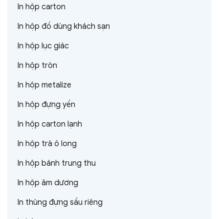
In hộp carton
In hộp đồ dùng khách sạn
In hộp lục giác
In hộp tròn
In hộp metalize
In hộp đựng yến
In hộp carton lạnh
In hộp trà ô long
In hộp bánh trung thu
In hộp âm dương
In thùng đựng sầu riêng