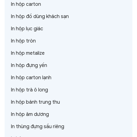
In hộp carton
In hộp đồ dùng khách sạn
In hộp lục giác
In hộp tròn
In hộp metalize
In hộp đựng yến
In hộp carton lạnh
In hộp trà ô long
In hộp bánh trung thu
In hộp âm dương
In thùng đựng sầu riêng