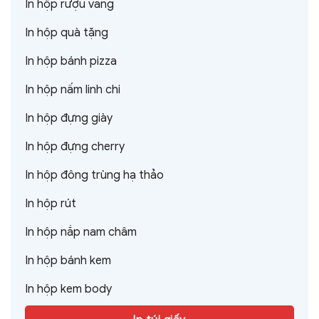
In hộp rượu vang
In hộp quà tặng
In hộp bánh pizza
In hộp nấm linh chi
In hộp đựng giày
In hộp đựng cherry
In hộp đông trùng hạ thảo
In hộp rút
In hộp nắp nam châm
In hộp bánh kem
In hộp kem body