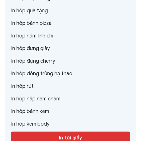
In hộp quà tặng
In hộp bánh pizza
In hộp nấm linh chi
In hộp đựng giày
In hộp đựng cherry
In hộp đông trùng hạ thảo
In hộp rút
In hộp nắp nam châm
In hộp bánh kem
In hộp kem body
In túi giấy