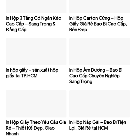
In Hộp 3 Tầng Có Ngăn Kéo
In Hộp Carton Cứng – Hộp
Cao Cấp – Sang Trọng &
Giấy Giá Rẻ Bao Bì Cao Cấp,
Đẳng Cấp
Bền Đẹp
In hộp giấy – sản xuất hộp
In Hộp Âm Dương – Bao Bì
giấy tại TP.HCM
Cao Cấp Chuyên NghIệp
Sang Trọng
In Hộp Giấy Theo Yêu Cầu Giá
In Hộp Nắp Gài – Bao Bì Tiện
Rẻ – Thiết Kế Đẹp, Giao
Lợi, Giá Rẻ tại HCM
Nhanh