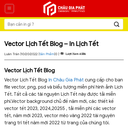
Skip
to
content
Tìm
kiếm:
Vector Lịch Tết Blog – In Lịch Tết
Luân Trần |
10/20/2022 |
Sản Phẩm
|
0 |
Lượt Xem
4.586
Vector Lịch Tết Blog
Vector Lịch Tết Blog
In Châu Gia Phát
cung cấp cho bạn
file vector, png, psd và biểu tượng miễn phí hình ảnh Lịch
Tết. Tất cả các tài nguyên Lịch Tết này được tải miễn
phí.Vector background chủ đề năm mới, các thiết kế
vector tết 2023, 2024,20255 , tải miễn phí các vector
tết, năm mới 2023, vector mèo vàng 2022 tài nguyên
trang trí tết năm mới 2022 từ trang của chúng tôi.