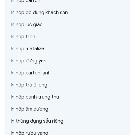
In hộp carton
In hộp đồ dùng khách sạn
In hộp lục giác
In hộp tròn
In hộp metalize
In hộp đựng yến
In hộp carton lạnh
In hộp trà ô long
In hộp bánh trung thu
In hộp âm dương
In thùng đựng sầu riêng
In hộp rượu vang