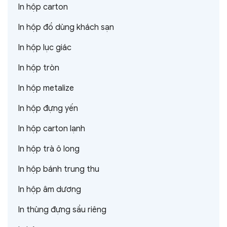
In hộp carton
In hộp đồ dùng khách sạn
In hộp lục giác
In hộp tròn
In hộp metalize
In hộp đựng yến
In hộp carton lạnh
In hộp trà ô long
In hộp bánh trung thu
In hộp âm dương
In thùng đựng sầu riêng