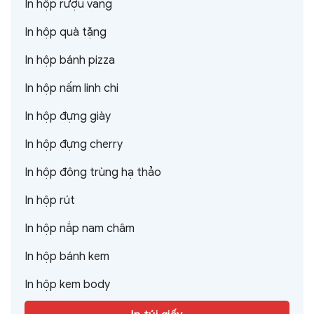
In hộp rượu vang
In hộp quà tặng
In hộp bánh pizza
In hộp nấm linh chi
In hộp đựng giày
In hộp đựng cherry
In hộp đông trùng hạ thảo
In hộp rút
In hộp nắp nam châm
In hộp bánh kem
In hộp kem body