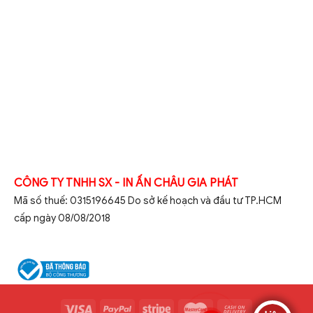
CÔNG TY TNHH SX - IN ẤN CHÂU GIA PHÁT
Mã số thuế: 0315196645 Do sở kế hoạch và đầu tư TP.HCM
cấp ngày 08/08/2018