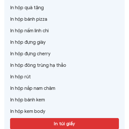
In hộp quà tặng
In hộp bánh pizza
In hộp nấm linh chi
In hộp đựng giày
In hộp đựng cherry
In hộp đông trùng hạ thảo
In hộp rút
In hộp nắp nam châm
In hộp bánh kem
In hộp kem body
In túi giấy