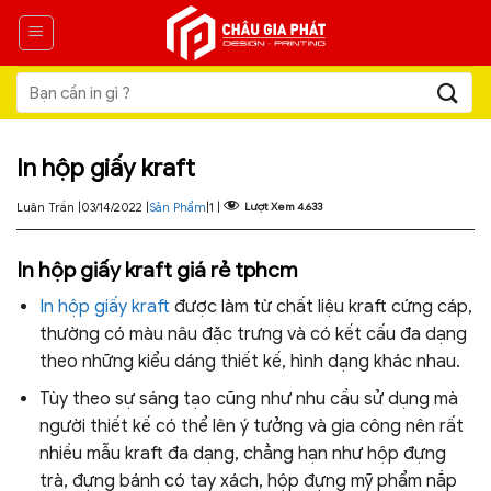
Skip
to
content
Tìm
kiếm:
In hộp giấy kraft
Luân Trần |
03/14/2022 |
Sản Phẩm
|
1 |
Lượt Xem
4.633
In hộp giấy kraft giá rẻ tphcm
In hộp giấy kraft
được làm từ chất liệu kraft cứng cáp,
thường có màu nâu đặc trưng và có kết cấu đa dạng
theo những kiểu dáng thiết kế, hình dạng khác nhau.
Tùy theo sự sáng tạo cũng như nhu cầu sử dụng mà
người thiết kế có thể lên ý tưởng và gia công nên rất
nhiều mẫu kraft đa dạng, chẳng hạn như hộp đựng
trà, đựng bánh có tay xách, hộp đựng mỹ phẩm nắp