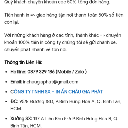
Quý khách chuyển khoản cọc 50% tổng đơn hàng.
Tiến hành
in
=> giao hàng tận nơi thanh toán 50% số tiền
còn lại.
Với những khách hàng ở các tỉnh, thành khác => chuyển
khoản 100% tiền in công ty chúng tôi sẽ gửi chành xe,
chuyển phát nhanh về tận nơi.
Thông tin Liên Hệ:
Hotline: 0879 329 186 (Mobile / Zalo )
Email:
inchaugiaphat@gmail.com
C
ÔNG TY TNHH SX – IN ẤN CHÂU GIA PHÁT
ĐC:
95/8 Đường 18D, P.Bình Hưng Hòa A, Q. Bình Tân,
HCM.
Xưởng SX:
137 A Liên Khu 5-6
P.Bình Hưng Hòa B, Q.
Bình Tân, HCM.