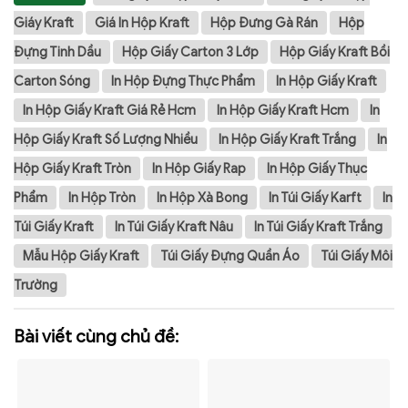
Giáy Kraft
Giá In Hộp Kraft
Hộp Đưng Gà Rán
Hộp
Đựng Tinh Dầu
Hộp Giấy Carton 3 Lớp
Hộp Giấy Kraft Bồi
Carton Sóng
In Hộp Đựng Thực Phẩm
In Hộp Giấy Kraft
In Hộp Giấy Kraft Giá Rẻ Hcm
In Hộp Giấy Kraft Hcm
In
Hộp Giấy Kraft Số Lượng Nhiều
In Hộp Giấy Kraft Trắng
In
Hộp Giấy Kraft Tròn
In Hộp Giấy Rap
In Hộp Giấy Thục
Phẩm
In Hộp Tròn
In Hộp Xà Bong
In Túi Giấy Karft
In
Túi Giấy Kraft
In Túi Giấy Kraft Nâu
In Túi Giấy Kraft Trắng
Mẫu Hộp Giấy Kraft
Túi Giấy Đựng Quần Áo
Túi Giấy Môi
Trường
Bài viết cùng chủ đề: