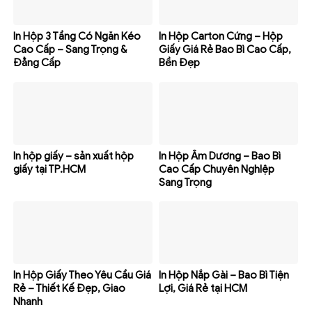
In Hộp 3 Tầng Có Ngăn Kéo
In Hộp Carton Cứng – Hộp
Cao Cấp – Sang Trọng &
Giấy Giá Rẻ Bao Bì Cao Cấp,
Đẳng Cấp
Bền Đẹp
In hộp giấy – sản xuất hộp
In Hộp Âm Dương – Bao Bì
giấy tại TP.HCM
Cao Cấp Chuyên NghIệp
Sang Trọng
In Hộp Giấy Theo Yêu Cầu Giá
In Hộp Nắp Gài – Bao Bì Tiện
Rẻ – Thiết Kế Đẹp, Giao
Lợi, Giá Rẻ tại HCM
Nhanh