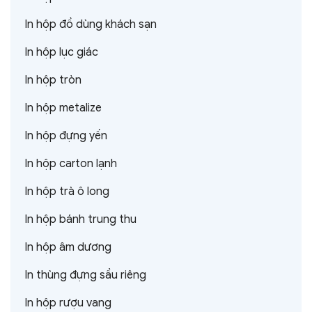
In hộp đồ dùng khách sạn
In hộp lục giác
In hộp tròn
In hộp metalize
In hộp đựng yến
In hộp carton lạnh
In hộp trà ô long
In hộp bánh trung thu
In hộp âm dương
In thùng đựng sầu riêng
In hộp rượu vang