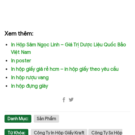
Xem thêm:
In Hộp Sâm Ngọc Linh – Giá Trị Dược Liệu Quốc Bảo
Việt Nam
In poster
In hộp giấy giá rẻ hcm – in hộp giấy theo yêu cầu
In hộp rượu vang
In hộp đựng giày
Danh Mục:
Sản Phẩm
Từ Khóa:
Công Ty In Hộp Giấy Kraft
Công Ty Sx Hộp