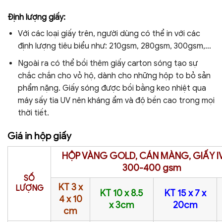
Định lượng giấy:
Với các loại giấy trên, người dùng có thể in với các
định lượng tiêu biểu như: 210gsm, 280gsm, 300gsm,…
Ngoài ra có thể bồi thêm giấy carton sóng tạo sự
chắc chắn cho vỏ hộ, dành cho những hộp to bỏ sản
phẩm nặng. Giấy sóng được bồi bằng keo nhiệt qua
máy sấy tia UV nên kháng ẩm và độ bền cao trong mọi
thời tiết.
Giá in hộp giấy
HỘP VÀNG GOLD, CÁN MÀNG, GIẤY I
300-400 gsm
SỐ
KT 3 x
LƯỢNG
KT 10 x 8.5
KT 15 x 7 x
4 x 10
x 3cm
20cm
cm