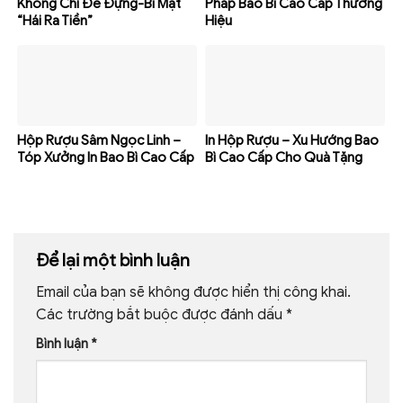
Không Chỉ Để Đựng-Bí Mật
Pháp Bao Bì Cao Cấp Thương
“Hái Ra Tiền”
Hiệu
Hộp Rượu Sâm Ngọc Linh –
In Hộp Rượu – Xu Hướng Bao
Tóp Xưởng In Bao Bì Cao Cấp
Bì Cao Cấp Cho Quà Tặng
Để lại một bình luận
Email của bạn sẽ không được hiển thị công khai.
Các trường bắt buộc được đánh dấu
*
Bình luận
*