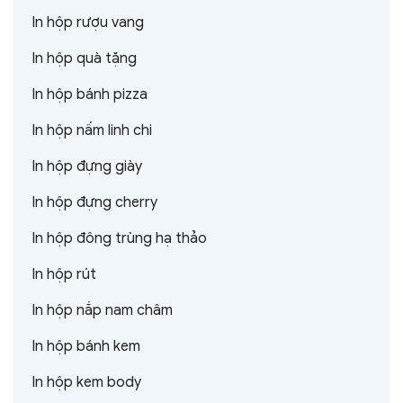
In hộp rượu vang
In hộp quà tặng
In hộp bánh pizza
In hộp nấm linh chi
In hộp đựng giày
In hộp đựng cherry
In hộp đông trùng hạ thảo
In hộp rút
In hộp nắp nam châm
In hộp bánh kem
In hộp kem body