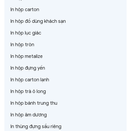
In hộp carton
In hộp đồ dùng khách sạn
In hộp lục giác
In hộp tròn
In hộp metalize
In hộp đựng yến
In hộp carton lạnh
In hộp trà ô long
In hộp bánh trung thu
In hộp âm dương
In thùng đựng sầu riêng