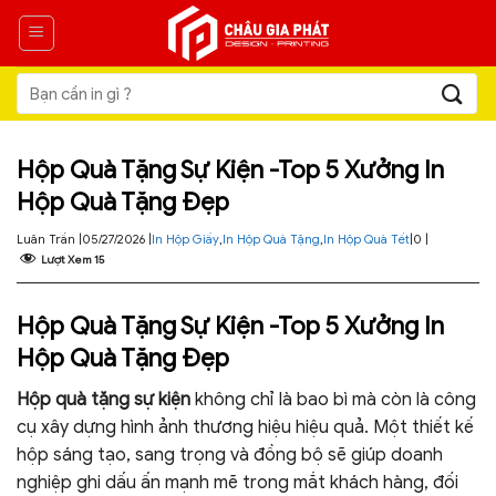
Skip
to
content
Tìm
kiếm:
Hộp Quà Tặng Sự Kiện -Top 5 Xưởng In
Hộp Quà Tặng Đẹp
Luân Trần |
05/27/2026 |
In Hộp Giấy
,
In Hộp Quà Tặng
,
In Hộp Quà Tết
|
0 |
Lượt Xem
15
Hộp Quà Tặng Sự Kiện -Top 5 Xưởng In
Hộp Quà Tặng Đẹp
Hộp quà tặng sự kiện
không chỉ là bao bì mà còn là công
cụ xây dựng hình ảnh thương hiệu hiệu quả. Một thiết kế
hộp sáng tạo, sang trọng và đồng bộ sẽ giúp doanh
nghiệp ghi dấu ấn mạnh mẽ trong mắt khách hàng, đối