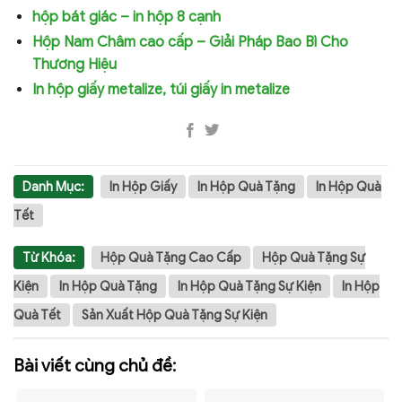
hộp bát giác – in hộp 8 cạnh
Hộp Nam Châm cao cấp – Giải Pháp Bao Bì Cho
Thương Hiệu
In hộp giấy metalize, túi giấy in metalize
Danh Mục:
In Hộp Giấy
In Hộp Quà Tặng
In Hộp Quà
Tết
Từ Khóa:
Hộp Quà Tặng Cao Cấp
Hộp Quà Tặng Sự
Kiện
In Hộp Quà Tặng
In Hộp Quà Tặng Sự Kiện
In Hộp
Quà Tết
Sản Xuất Hộp Quà Tặng Sự Kiện
Bài viết cùng chủ đề: