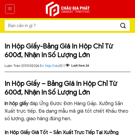
Skip
to
content
Tìm
kiếm:
In Hộp Giấy-Bảng Giá In Hộp Chỉ Từ
600đ, Nhận In Số Lượng Lớn
Luân Trần |
07/01/2026 |
In Hộp Giấy
|
0 |
Lượt Xem
24
In Hộp Giấy – Bảng Giá In Hộp Chỉ Từ
600đ, Nhận In Số Lượng Lớn
in hộp giấy
đáp Ứng Được Đơn Hàng Gấp. Xưởng Sản
Xuất trực tiếp. Đa dạng mẫu mã giá tốt chiết Khấu theo
số lượng, giao hàng đúng hẹn.
In Hộp Giấy Giá Tốt – Sản Xuất Trực Tiếp Tại Xưởng