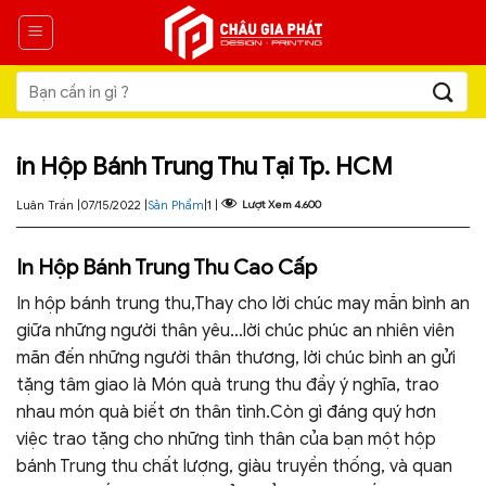
Skip
to
content
Tìm
kiếm:
in Hộp Bánh Trung Thu Tại Tp. HCM
Luân Trần |
07/15/2022 |
Sản Phẩm
|
1 |
Lượt Xem
4.600
In Hộp Bánh Trung Thu Cao Cấp
In hộp bánh trung thu,Thay cho lời chúc may mắn bình an
giữa những người thân yêu…lời chúc phúc an nhiên viên
mãn đến những người thân thương, lời chúc bình an gửi
tặng tâm giao là Món quà trung thu đầy ý nghĩa, trao
nhau món quà biết ơn thân tình.Còn gì đáng quý hơn
việc trao tặng cho những tình thân của bạn một hộp
bánh Trung thu chất lượng, giàu truyền thống, và quan