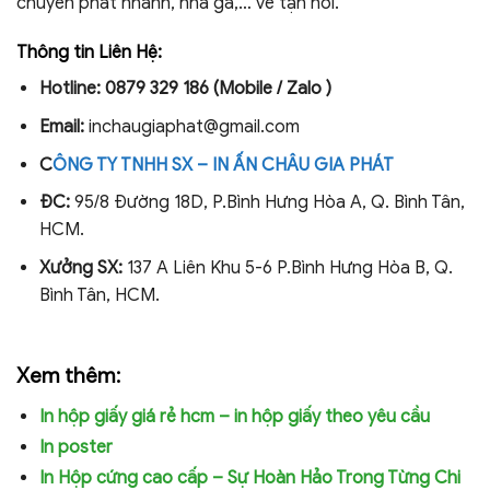
chuyển phát nhanh, nhà ga,… về tận nơi.
Thông tin Liên Hệ:
Hotline: 0879 329 186 (Mobile / Zalo )
Email:
inchaugiaphat@gmail.com
C
ÔNG TY TNHH SX – IN ẤN CHÂU GIA PHÁT
ĐC:
95/8 Đường 18D, P.Bình Hưng Hòa A, Q. Bình Tân,
HCM.
Xưởng SX:
137 A Liên Khu 5-6
P.Bình Hưng Hòa B, Q.
Bình Tân, HCM.
Xem thêm:
In hộp giấy giá rẻ hcm – in hộp giấy theo yêu cầu
In poster
In Hộp cứng cao cấp – Sự Hoàn Hảo Trong Từng Chi