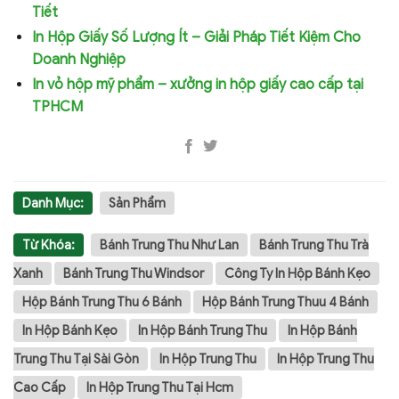
Tiết
In Hộp Giấy Số Lượng Ít – Giải Pháp Tiết Kiệm Cho
Doanh Nghiệp
In vỏ hộp mỹ phẩm – xưởng in hộp giấy cao cấp tại
TPHCM
Danh Mục:
Sản Phẩm
Từ Khóa:
Bánh Trung Thu Như Lan
Bánh Trung Thu Trà
Xanh
Bánh Trung Thu Windsor
Công Ty In Hộp Bánh Kẹo
Hộp Bánh Trung Thu 6 Bánh
Hộp Bánh Trung Thuu 4 Bánh
In Hộp Bánh Kẹo
In Hộp Bánh Trung Thu
In Hộp Bánh
Trung Thu Tại Sài Gòn
In Hộp Trung Thu
In Hộp Trung Thu
Cao Cấp
In Hộp Trung Thu Tại Hcm