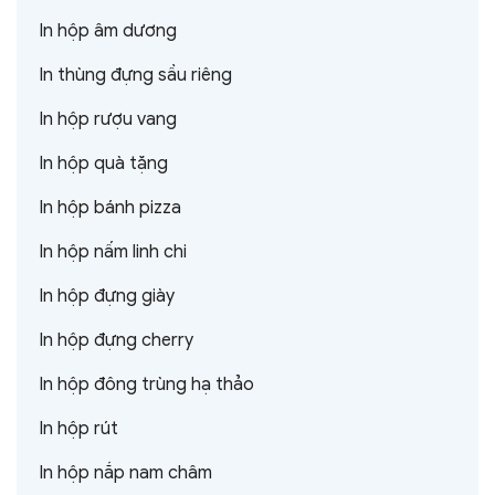
In hộp âm dương
In thùng đựng sầu riêng
In hộp rượu vang
In hộp quà tặng
In hộp bánh pizza
In hộp nấm linh chi
In hộp đựng giày
In hộp đựng cherry
In hộp đông trùng hạ thảo
In hộp rút
In hộp nắp nam châm